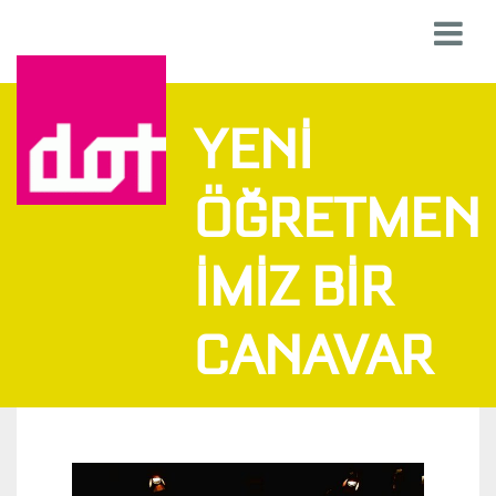
YENI
ÖĞRETMEN
IMIZ BIR
CANAVAR
Y