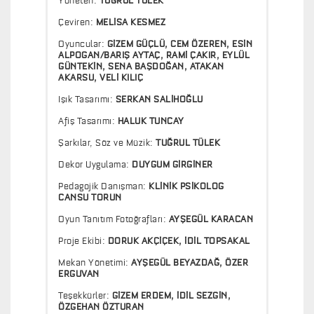
Yöneten:
TUĞRUL TÜLEK
Çeviren:
MELİSA KESMEZ
Oyuncular:
GİZEM GÜÇLÜ, CEM ÖZEREN, ESİN
ALPOGAN/BARIŞ AYTAÇ, RAMİ ÇAKIR, EYLÜL
GÜNTEKİN, SENA BAŞDOĞAN, ATAKAN
AKARSU, VELİ KILIÇ
Işık Tasarımı:
SERKAN SALİHOĞLU
Afiş Tasarımı:
HALUK TUNCAY
Şarkılar, Söz ve Müzik:
TUĞRUL TÜLEK
Dekor Uygulama:
DUYGUM GİRGİNER
Pedagojik Danışman:
KLİNİK PSİKOLOG
CANSU TORUN
Oyun Tanıtım Fotoğrafları:
AYŞEGÜL KARACAN
Proje Ekibi:
DORUK AKÇİÇEK, İDİL TOPSAKAL
Mekan Yönetimi:
AYŞEGÜL BEYAZDAĞ, ÖZER
ERGUVAN
Teşekkürler:
GİZEM ERDEM, İDİL SEZGİN,
ÖZGEHAN ÖZTURAN