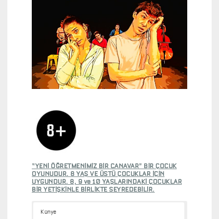
E
N
I
Ö
Ğ
R
E
T
M
E
N
I
M
I
Z
B
“YENİ ÖĞRETMENİMİZ BİR CANAVAR” BİR ÇOCUK
I
OYUNUDUR. 8 YAŞ VE ÜSTÜ ÇOCUKLAR İÇİN
UYGUNDUR. 8, 9 ve 10 YAŞLARINDAKİ ÇOCUKLAR
R
BİR YETİŞKİNLE BİRLİKTE SEYREDEBİLİR.
C
A
Künye
N