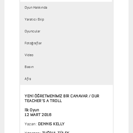
A
Oyun Hakkında
V
A
Yaratıcı Ekip
R
Oyuncular
Fotoğraflar
Video
Basın
Afiş
YENİ ÖĞRETMENİMİZ BİR CANAVAR / OUR
TEACHER’S A TROLL
İlk Oyun
12 MART 2016
Yazan:
DENNIS KELLY