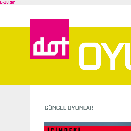
E-Bülten
OY
O
GÜNCEL OYUNLAR
Y
U
N
L