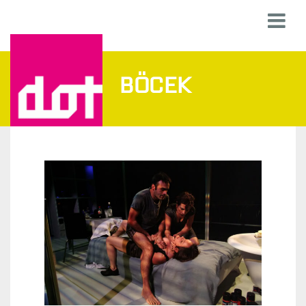
BÖCEK
B
Ö
C
E
K