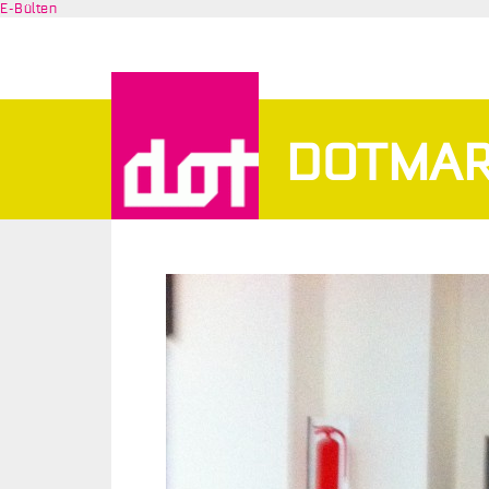
E-Bülten
DOTMAR
D
O
T
M
A
R
S
T
A