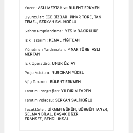
Yazan:
ASLI MERTAN ve BÜLENT ERKMEN
Oyuncular:
ECE DİZDAR, PINAR TÖRE, TAN
TEMEL, SERKAN SALİHOĞLU
Sahne Projelendirme:
YEŞİM BAKIRKÜRE
Işık Tasarımı:
KEMAL YİĞİTCAN
Yönetmen Yardımcıları:
PINAR TÖRE, ASLI
MERTAN
Işık Operatörü:
ONUR ÖZTAY
Proje Asistanı:
NURCİHAN YÜCEL
Afiş Tasarımı:
BÜLENT ERKMEN
Tanıtım Fotoğrafları:
YILDIRIM EVREN
Tanıtım Videosu:
SERKAN SALİHOĞLU
Teşekkürler:
DİKMEN GÜRÜN, GÖRGÜN TANER,
SELMAN BİLAL, BAŞAK DİZER
FRANSEZ, BENGİ ÜNSAL