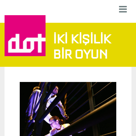
İKI KIŞILIK
BIR OYUN
İ
K
I
K
I
Ş
I
L