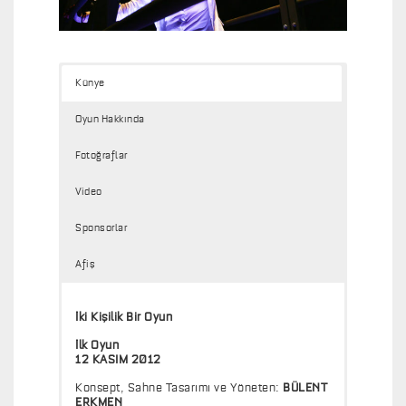
I
K
B
I
Künye
R
O
Oyun Hakkında
Y
U
Fotoğraflar
N
Video
Sponsorlar
Afiş
İki Kişilik Bir Oyun
İlk Oyun
12 KASIM 2012
Konsept, Sahne Tasarımı ve Yöneten:
BÜLENT
ERKMEN