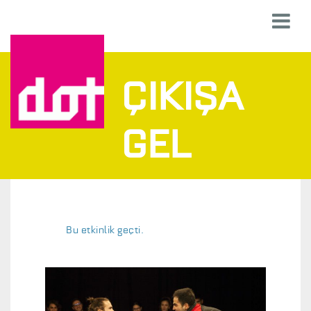
ÇIKIŞA
GEL
Bu etkinlik geçti.