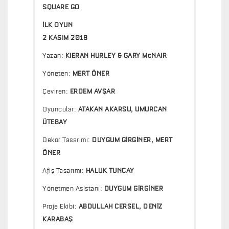
SQUARE GO
İLK OYUN
2 KASIM 2018
Yazan:
KIERAN HURLEY & GARY McNAIR
Yöneten:
MERT ÖNER
Çeviren:
ERDEM AVŞAR
Oyuncular:
ATAKAN AKARSU, UMURCAN
ÜTEBAY
Dekor Tasarımı:
DUYGUM GİRGİNER, MERT
ÖNER
Afiş Tasarımı:
HALUK TUNCAY
Yönetmen Asistanı:
DUYGUM GİRGİNER
Proje Ekibi:
ABDULLAH CERSEL, DENİZ
KARABAŞ