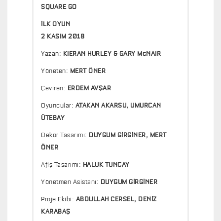
SQUARE GO
İLK OYUN
2 KASIM 2018
Yazan:
KIERAN HURLEY & GARY McNAIR
Yöneten:
MERT ÖNER
Çeviren:
ERDEM AVŞAR
Oyuncular:
ATAKAN AKARSU, UMURCAN
ÜTEBAY
Dekor Tasarımı:
DUYGUM GİRGİNER, MERT
ÖNER
Afiş Tasarımı:
HALUK TUNCAY
Yönetmen Asistanı:
DUYGUM GİRGİNER
Proje Ekibi:
ABDULLAH CERSEL, DENİZ
KARABAŞ