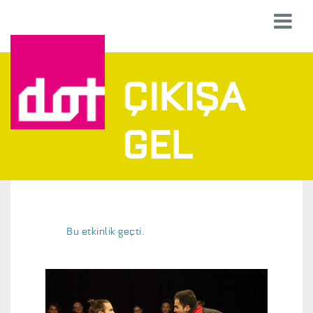
ÇIKIŞA
GEL
Bu etkinlik geçti.