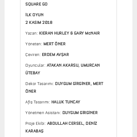
SQUARE GO
İLK OYUN
2 KASIM 2018
Yazan:
KIERAN HURLEY & GARY McNAIR
Yöneten:
MERT ÖNER
Çeviren:
ERDEM AVŞAR
Oyuncular:
ATAKAN AKARSU, UMURCAN
ÜTEBAY
Dekor Tasarımı:
DUYGUM GİRGİNER, MERT
ÖNER
Afiş Tasarımı:
HALUK TUNCAY
Yönetmen Asistanı:
DUYGUM GİRGİNER
Proje Ekibi:
ABDULLAH CERSEL, DENİZ
KARABAŞ