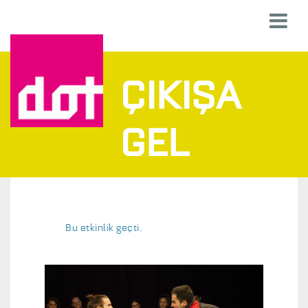
ÇIKIŞA
GEL
Bu etkinlik geçti.