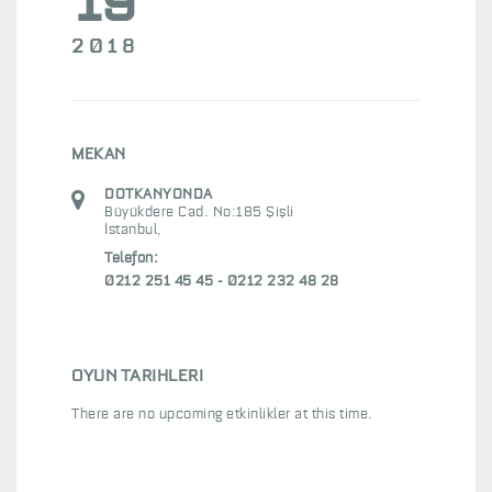
19
dünyasında kendi hayatlarının kahramanı
UMUTCAN ÜTEBAY
“Ergen Erkekler ve Masküleniteye Giriş” –
2018
olmaya çalışan Max ve en yakın arkadaşı
ZEYNEP AKSOY – Sanat Atak, 9 Kasım 2018
Stevie.
Baş başa hayal kurarlarken dünyayı yerinden
oynatıyorlar ama okulun en azılı kabadayısı
MEKAN
bizimkine “Çıkışa gel!” dediğinde her şey
DOTKANYONDA
tepetaklak oluyor.
Büyükdere Cad. No:185 Şişli
İstanbul
,
Telefon:
0212 251 45 45 - 0212 232 48 28
OYUN TARIHLERI
There are no upcoming etkinlikler at this time.