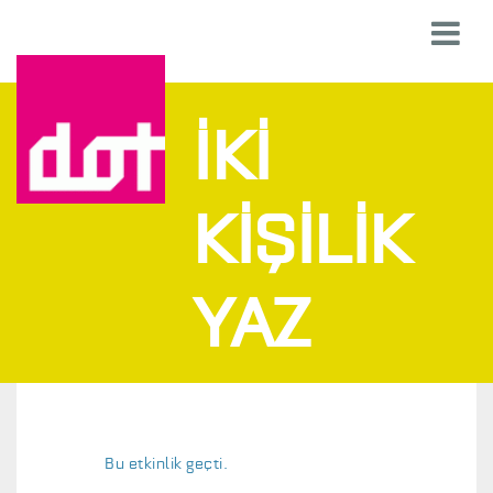
İKI
KIŞILIK
YAZ
Bu etkinlik geçti.