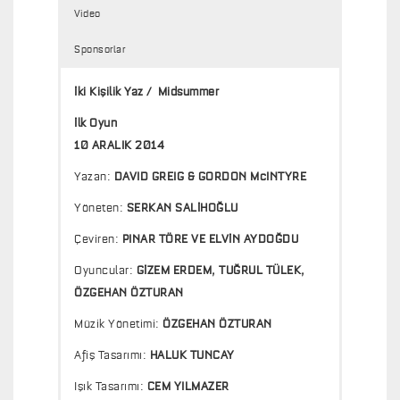
Video
Sponsorlar
İki Kişilik Yaz / Midsummer
İlk Oyun
10 ARALIK 2014
Yazan:
DAVID GREIG & GORDON McINTYRE
Yöneten:
SERKAN SALİHOĞLU
Çeviren:
PINAR TÖRE VE ELVİN AYDOĞDU
Oyuncular:
GİZEM ERDEM, TUĞRUL TÜLEK,
ÖZGEHAN ÖZTURAN
Müzik Yönetimi:
ÖZGEHAN ÖZTURAN
Afiş Tasarımı:
HALUK TUNCAY
Işık Tasarımı:
CEM YILMAZER