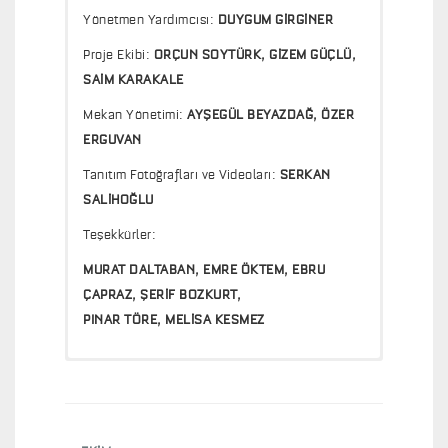
Yönetmen Yardımcısı:
DUYGUM GİRGİNER
Proje Ekibi:
ORÇUN SOYTÜRK, GİZEM GÜÇLÜ,
SAİM KARAKALE
Mekan Yönetimi:
AYŞEGÜL BEYAZDAĞ, ÖZER
ERGUVAN
Tanıtım Fotoğrafları ve Videoları:
SERKAN
SALİHOĞLU
Teşekkürler:
MURAT DALTABAN, EMRE ÖKTEM, EBRU
ÇAPRAZ, ŞERİF BOZKURT,
PINAR TÖRE, MELİSA KESMEZ
İki Kişilik Yaz
Kostüm Desteği:
BANANA REPUBLIC
35 yaşın keskin virajını dönerken, hayatın denk
BİLSTORE
getirdiği bir adam ve bir kadın. Edinburgh’da bir