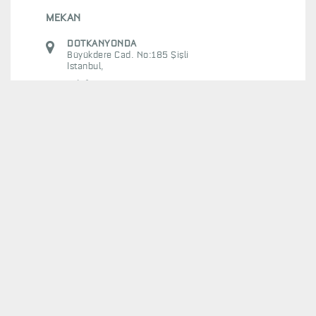
kadın ve bir erkek. Bireyin yasalar karşısındaki
MEKAN
tanıdık çaresizliği. Dev bir anlamsızlığın içinde
DOTKANYONDA
anlamı bulma çabası.
Büyükdere Cad. No:185 Şişli
GİZEM GÜÇLÜ
İstanbul
,
Sahibi olduğun kelimelerle bile anlatamazken,
Telefon:
onları elinden alırlarsa nasıl anlatırdın kendini?
SERHAT PARIL
0212 251 45 45 - 0212 232 48 28
-Bazen bir şey demen gerekmez.
-Evet, bazen…
OYUN TARIHLERI
There are no upcoming etkinlikler at this time.