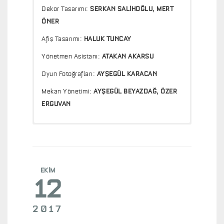
Dekor Tasarımı:
SERKAN SALİHOĞLU, MERT
ÖNER
Afiş Tasarımı:
HALUK TUNCAY
Yönetmen Asistanı:
ATAKAN AKARSU
Oyun Fotoğrafları:
AYŞEGÜL KARACAN
Mekan Yönetimi:
AYŞEGÜL BEYAZDAĞ, ÖZER
ERGUVAN
LİMON LİMON LİMON LİMON LİMON
Normal şartlar altında birbirimizi ne kadar
anlıyoruz? Kelimeler ne kadarını karşılıyor
EKIM
anlatmak istediklerimizin? Ne kadarı
12
otosansüre takılıyor içimizden geçenlerin?
Susmak mı zor, yoksa susturulmak mı?
2017
Kimsenin kimseyi tam anlamıyla anlamadığı,