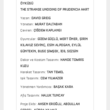
ÖYKÜSÜ
THE STRANGE UNDOING OF PRUDENCIA HART
Yazan:
DAVID GREIG
Yöneten:
MURAT DALTABAN
Çeviren:
ÇİĞDEM KAPLANGI
Oyuncular:
GİZEM GÜÇLÜ, MERT ÖNER, ŞİRİN
KILAVUZ SEVİNÇ, ESİN ALPOGAN, EYLÜL
GÜNTEKİN, BUSE ŞİMŞEK, İDİL SEZGİN
Dekor ve Kostüm Tasarımı:
HANDE TOMRİS
KUZU
Hareket Tasarımı:
TAN TEMEL
Işık Tasarımı:
CEM YILMAZER
Yönetmen Yardımcısı:
BAŞAK KARA
Afiş Tasarımı:
HALUK TUNCAY
Proje Ekibi:
AHSEN EROĞLU, ABDULLAH