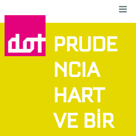
PRUDE
NCIA
HART
VE BİR