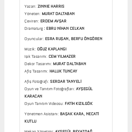
Yazan:
ZINNIE HARRIS
Yöneten:
MURAT DALTABAN
Çeviren:
ERDEM AVŞAR
Dramaturg
:
EBRU NİHAN CELKAN
Oyuncular:
ESRA RUŞAN, BERFU ÖNGÖREN
Müzik:
OĞUZ KAPLANGI
Işık Tasarımı:
CEM YILMAZER
Dekor Tasarımı:
MURAT DALTABAN
Afiş Tasarımı:
HALUK TUNCAY
Afiş Fotoğrafı:
SERDAR TANYELİ
Oyun ve Tanıtım Fotoğrafları:
AYŞEGÜL
KARACAN
Oyun Tanıtım Videosu:
FATİH KIZILGÖK
Yönetmen Asistanı:
BAŞAK KARA, NECATİ
KUTLU
Mekan Yönetimi:
AYŞEGÜL BEYAZDAĞ