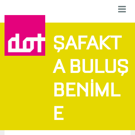
ŞAFAKT
A BULUŞ
BENİML
E