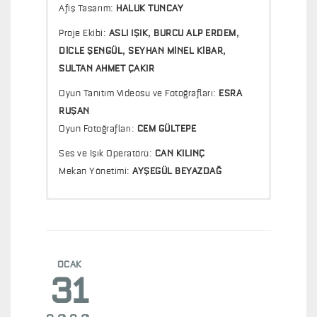
Afiş Tasarım:
HALUK TUNCAY
Proje Ekibi:
ASLI IŞIK,
BURCU ALP ERDEM,
DİCLE ŞENGÜL, SEYHAN MİNEL KİBAR,
SULTAN AHMET ÇAKIR
Oyun Tanıtım Videosu ve Fotoğrafları:
ESRA
RUŞAN
Oyun Fotoğrafları:
CEM GÜLTEPE
Ses ve Işık Operatörü:
CAN KILINÇ
Mekan Yönetimi:
AYŞEGÜL BEYAZDAĞ
Bazen hangi şehirde olduğun fark etmez,
"Kimdir Bu Hikayenin Sahibi?" BETÜL MEMİŞ,
hikayeler aynıdır.
cnnturk.com
Kieran Hurley’nin Edinburgh’ta geçen oyunu
"Hikayeler Sizin Bitti Dediğiniz Yerde Bitmez"
şimdi İstanbul’da !
OCAK
CEYDA ULUKAYA - Milliyet Sanat Dergisi, Ocak
31
İşte karşınızda bir şehir, iki insan !
2020
Yazmaya olan inancını kaybetmiş oyun yazarı
"Kesişen Hayatlar" HANDE SÖNMEZ - Time