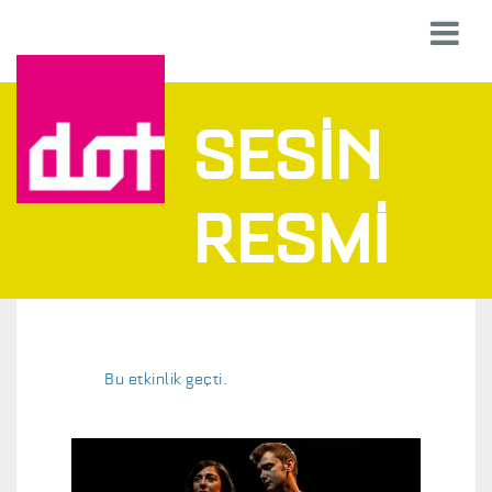
SESİN
RESMİ
Bu etkinlik geçti.