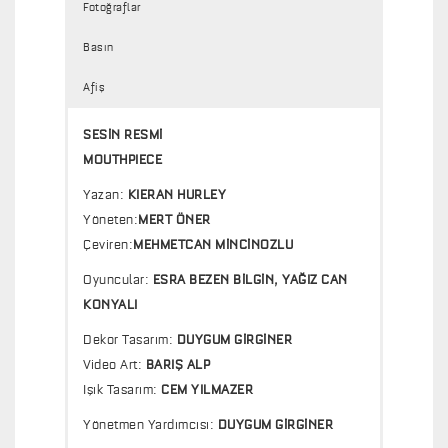
Fotoğraflar
Basın
Afiş
SESİN RESMİ
MOUTHPIECE
Yazan:
KIERAN HURLEY
Yöneten:
MERT ÖNER
Çeviren:
MEHMETCAN MİNCİNOZLU
Oyuncular:
ESRA BEZEN BİLGİN, YAĞIZ CAN
KONYALI
Dekor Tasarım:
DUYGUM GİRGİNER
Video Art:
BARIŞ ALP
Işık Tasarım:
CEM YILMAZER
Yönetmen Yardımcısı:
DUYGUM GİRGİNER