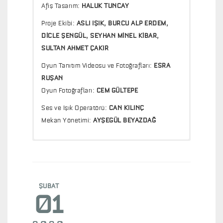
Afiş Tasarım:
HALUK TUNCAY
Proje Ekibi:
ASLI IŞIK,
BURCU ALP ERDEM,
DİCLE ŞENGÜL, SEYHAN MİNEL KİBAR,
SULTAN AHMET ÇAKIR
Oyun Tanıtım Videosu ve Fotoğrafları:
ESRA
RUŞAN
Oyun Fotoğrafları:
CEM GÜLTEPE
Ses ve Işık Operatörü:
CAN KILINÇ
Mekan Yönetimi:
AYŞEGÜL BEYAZDAĞ
Bazen hangi şehirde olduğun fark etmez,
"Kimdir Bu Hikayenin Sahibi?" BETÜL MEMİŞ,
hikayeler aynıdır.
cnnturk.com
Kieran Hurley’nin Edinburgh’ta geçen oyunu
"Hikayeler Sizin Bitti Dediğiniz Yerde Bitmez"
şimdi İstanbul’da !
ŞUBAT
CEYDA ULUKAYA - Milliyet Sanat Dergisi, Ocak
01
İşte karşınızda bir şehir, iki insan !
2020
Yazmaya olan inancını kaybetmiş oyun yazarı
"Kesişen Hayatlar" HANDE SÖNMEZ - Time