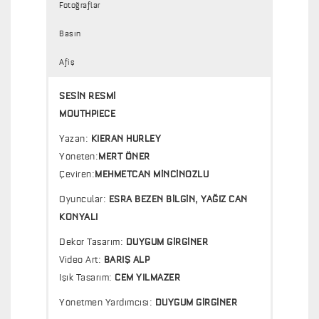
Fotoğraflar
Basın
Afiş
SESİN RESMİ
MOUTHPIECE
Yazan:
KIERAN HURLEY
Yöneten:
MERT ÖNER
Çeviren:
MEHMETCAN MİNCİNOZLU
Oyuncular:
ESRA BEZEN BİLGİN, YAĞIZ CAN
KONYALI
Dekor Tasarım:
DUYGUM GİRGİNER
Video Art:
BARIŞ ALP
Işık Tasarım:
CEM YILMAZER
Yönetmen Yardımcısı:
DUYGUM GİRGİNER