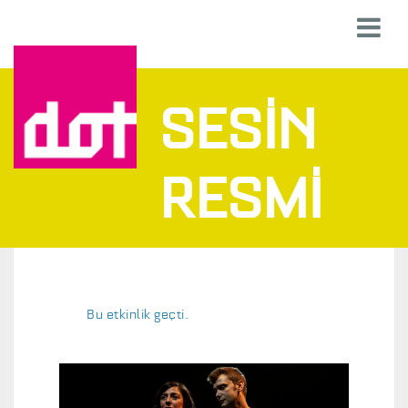
SESİN
RESMİ
Bu etkinlik geçti.