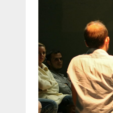
L
A
/
Y
E
N
I
D
E
N