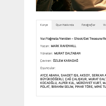
Künye
Oyun Hakkında
Fotoğraflar
Vi
Vur/Yağmala/Yeniden – Shoot/Get Treasure/R
Yazan:
MARK RAVENHILL
Yöneten:
MURAT DALTABAN
Çeviren:
ÖZLEM KARADAĞ
Oyuncular:
AYÇE ABANA, SAADET IŞIL AKSOY, SERKAN 
BÜYÜKDÖĞERLİ, ÇAĞ ÇALIŞKUR,
MURAT DALT
KOCAOĞLU, ALPER KUL, MÜRÜVVET KURT, MA
POLAT,
İBRAHİM SELİM, PINAR TÖRE, MİNE 
Vur/Yağmala/Yeniden
Ana Sponsor
TİYATRO ELEŞTİRMENLERİ BİRLİĞİ (TEB)