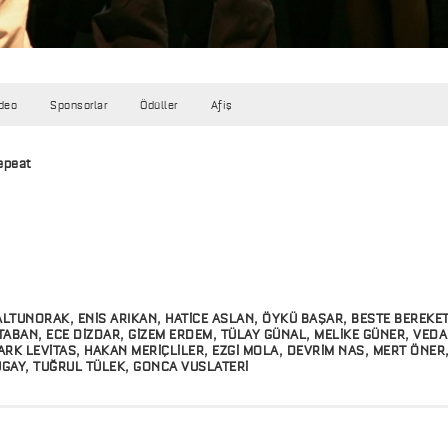
deo
Sponsorlar
Ödüller
Afiş
epeat
ALTUNORAK, ENİS ARIKAN, HATİCE ASLAN, ÖYKÜ BAŞAR,
BESTE BEREKET
ABAN, ECE DİZDAR, GİZEM ERDEM, TÜLAY GÜNAL, MELİKE GÜNER, VEDA
RK LEVİTAS, HAKAN MERİÇLİLER,
EZGİ MOLA, DEVRİM NAS, MERT ÖNE
TUGAY, TUĞRUL TÜLEK, GONCA VUSLATERİ