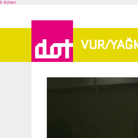
E-Bülten
VUR/YAĞ
V
U
R
/
Y
A
Ğ
M
A