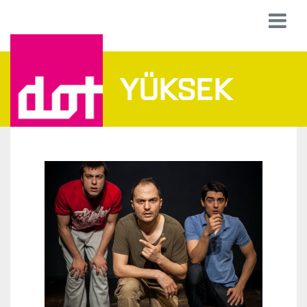
YÜKSEK
Y
Ü
K
S
E
K