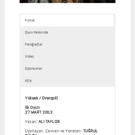
Künye
Oyun Hakkında
Fotoğraflar
Video
Sponsorlar
Afiş
Yüksek / Overspill
İlk Oyun
27 MART 2013
Yazan:
ALI TAYLOR
Uyarlayan, Çeviren ve Yöneten:
TUĞRUL